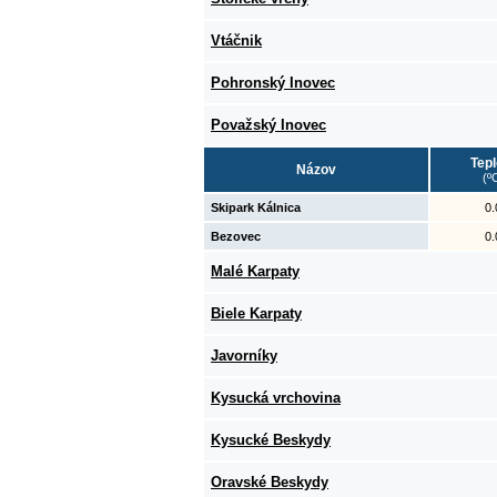
Vtáčnik
Pohronský Inovec
Považský Inovec
Tepl
Názov
(º
Skipark Kálnica
0.
Bezovec
0.
Malé Karpaty
Biele Karpaty
Javorníky
Kysucká vrchovina
Kysucké Beskydy
Oravské Beskydy