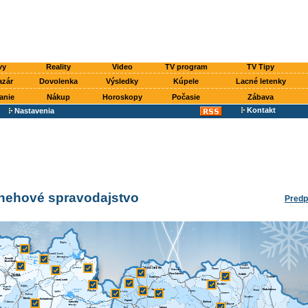
vy
Reality
Video
TV program
TV Tipy
azár
Dovolenka
Výsledky
Kúpele
Lacné letenky
anie
Nákup
Horoskopy
Počasie
Zábava
Kontakt
Nastavenia
snehové spravodajstvo
Predp