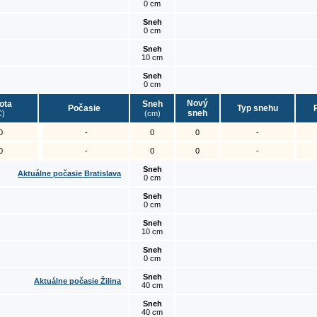
0 cm
Sneh
0 cm
Sneh
10 cm
Sneh
0 cm
Nový
ota
Sneh
Počasie
Typ snehu
sneh
C)
(cm)
0
-
0
0
-
0
-
0
0
-
Sneh
Aktuálne počasie Bratislava
0 cm
Sneh
0 cm
Sneh
10 cm
Sneh
0 cm
Sneh
Aktuálne počasie Žilina
40 cm
Sneh
40 cm