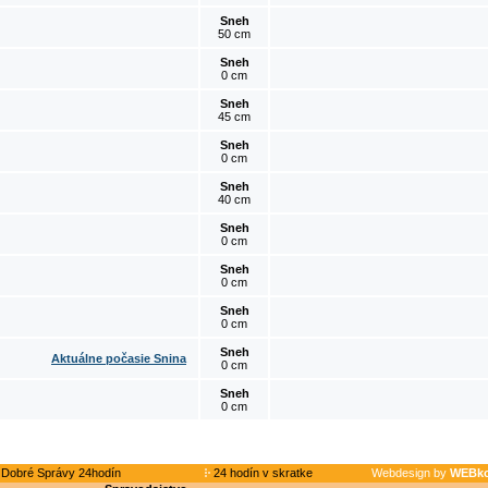
Sneh
50 cm
Sneh
0 cm
Sneh
45 cm
Sneh
0 cm
Sneh
40 cm
Sneh
0 cm
Sneh
0 cm
Sneh
0 cm
Sneh
Aktuálne počasie Snina
0 cm
Sneh
0 cm
Dobré Správy 24hodín
24 hodín v skratke
Webdesign by
WEBko