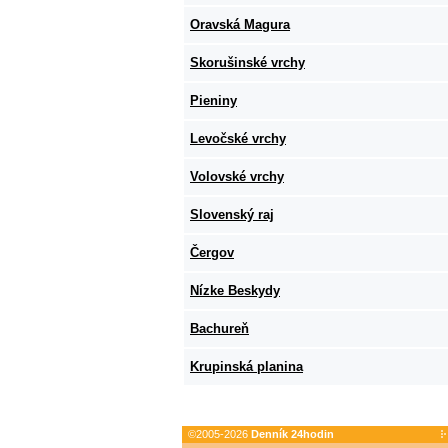
Oravská Magura
Skorušinské vrchy
Pieniny
Levočské vrchy
Volovské vrchy
Slovenský raj
Čergov
Nízke Beskydy
Bachureň
Krupinská planina
©2005-2026
Denník 24hodin