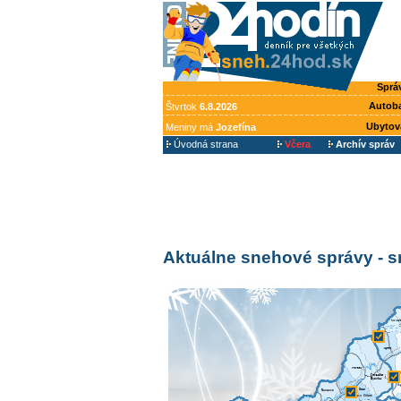
Sprá
Autob
Štvrtok
6.8.2026
Ubytov
Meniny má
Jozefína
Úvodná strana
Včera
Archív správ
Aktuálne snehové správy - 