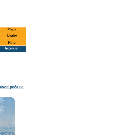
Práca
Lístky
Kino
Inzercia
oveď počasie