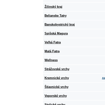
Žilinský kraj
Belianske Tatry
Banskobystrický kraj
Spišská Magura
Veľká Fatra
Malá Fatra
Wellness
Strážovské vrchy
Kremnické vrchy
Ak
Štiavnické vrchy
Veporské vrchy
Stolické vrchy