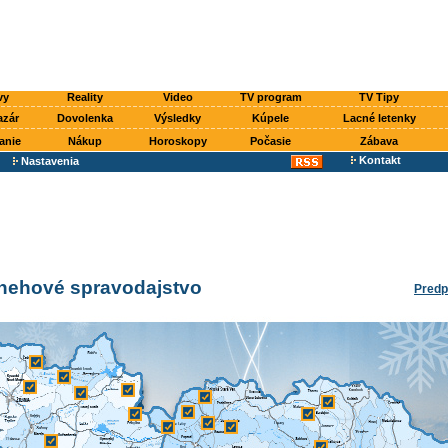
vy
Reality
Video
TV program
TV Tipy
azár
Dovolenka
Výsledky
Kúpele
Lacné letenky
anie
Nákup
Horoskopy
Počasie
Zábava
Kontakt
Nastavenia
snehové spravodajstvo
Predp