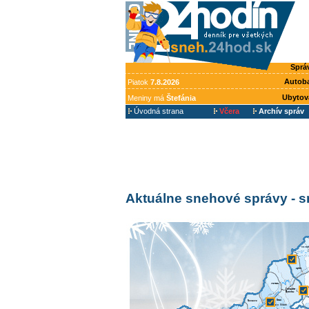
Sprá
Autob
Piatok
7.8.2026
Ubytov
Meniny má
Štefánia
Úvodná strana
Včera
Archív správ
Aktuálne snehové správy - 