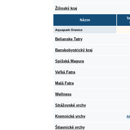
Žilinský kraj
Te
Názov
Aquapark Oravice
Belianske Tatry
Banskobystrický kraj
Spišská Magura
Veľká Fatra
Malá Fatra
Wellness
Strážovské vrchy
Kremnické vrchy
Ak
Štiavnické vrchy