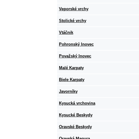
Veporské vrchy
Stolické vrchy
Vtáčnik
Pohronský Inovec
Považský Inovec
Malé Karpaty
Biele Karpaty
Javorníky
Kysucká vrchovina
Kysucké Beskydy
Oravské Beskydy
Oravská Magura