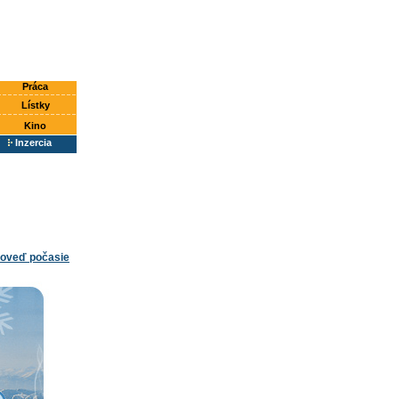
Práca
Lístky
Kino
Inzercia
oveď počasie