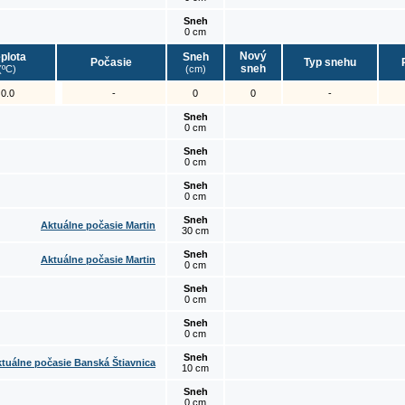
Sneh
0 cm
Nový
plota
Sneh
Počasie
Typ snehu
sneh
(ºC)
(cm)
0.0
-
0
0
-
Sneh
0 cm
Sneh
0 cm
Sneh
0 cm
Sneh
Aktuálne počasie Martin
30 cm
Sneh
Aktuálne počasie Martin
0 cm
Sneh
0 cm
Sneh
0 cm
Sneh
tuálne počasie Banská Štiavnica
10 cm
Sneh
0 cm