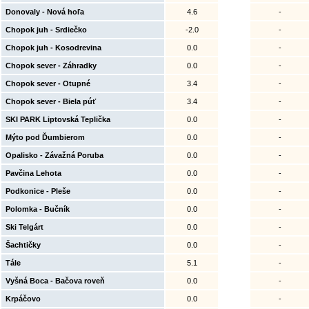
Donovaly - Nová hoľa
4.6
-
Chopok juh - Srdiečko
-2.0
-
Chopok juh - Kosodrevina
0.0
-
Chopok sever - Záhradky
0.0
-
Chopok sever - Otupné
3.4
-
Chopok sever - Biela púť
3.4
-
SKI PARK Liptovská Teplička
0.0
-
Mýto pod Ďumbierom
0.0
-
Opalisko - Závažná Poruba
0.0
-
Pavčina Lehota
0.0
-
Podkonice - Pleše
0.0
-
Polomka - Bučník
0.0
-
Ski Telgárt
0.0
-
Šachtičky
0.0
-
Tále
5.1
-
Vyšná Boca - Bačova roveň
0.0
-
Krpáčovo
0.0
-