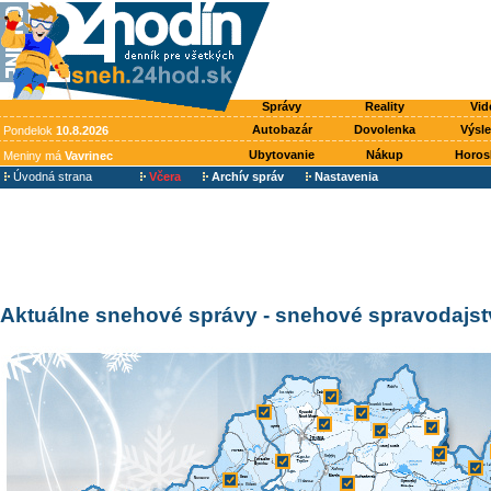
Správy
Reality
Vid
Autobazár
Dovolenka
Výsl
Pondelok
10.8.2026
Ubytovanie
Nákup
Horos
Meniny má
Vavrinec
Úvodná strana
Včera
Archív správ
Nastavenia
Aktuálne snehové správy - snehové spravodajs