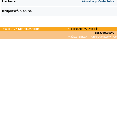
Bachureň
Aktuálne počasie Snina
Krupinská planina
©2005-2026
Denník 24hodin
Dobré Správy 24hodín
Spravodajstvo
Mačka
Správy
Papierové palety
Čo 