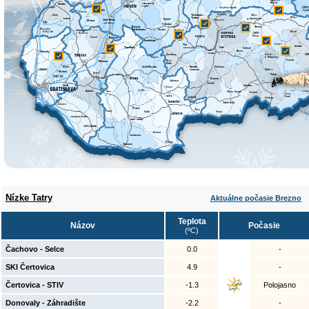
Nízke Tatry
Aktuálne počasie Brezno
Teplota
Názov
Počasie
(ºC)
Čachovo - Selce
0.0
-
SKI Čertovica
4.9
-
Čertovica - STIV
-1.3
Polojasno
Donovaly - Záhradište
-2.2
-