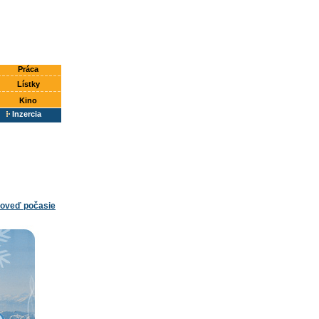
Práca
Lístky
Kino
Inzercia
oveď počasie