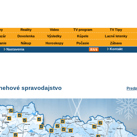
vy
Reality
Video
TV program
TV Tipy
azár
Dovolenka
Výsledky
Kúpele
Lacné letenky
anie
Nákup
Horoskopy
Počasie
Zábava
Kontakt
Nastavenia
snehové spravodajstvo
Predp