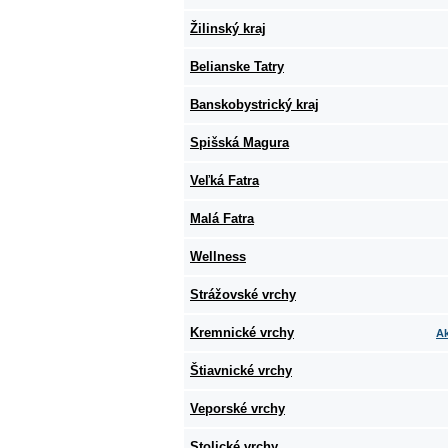
Žilinský kraj
Belianske Tatry
Banskobystrický kraj
Spišská Magura
Veľká Fatra
Malá Fatra
Wellness
Strážovské vrchy
Kremnické vrchy
Ak
Štiavnické vrchy
Veporské vrchy
Stolické vrchy