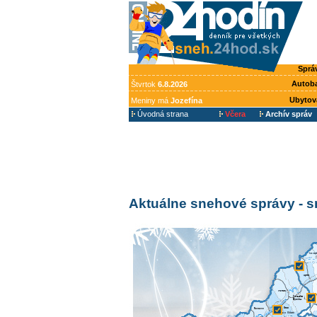
Sprá
Autob
Štvrtok
6.8.2026
Ubytov
Meniny má
Jozefína
Úvodná strana
Včera
Archív správ
Aktuálne snehové správy - 