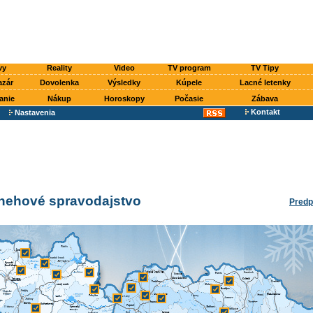
vy
Reality
Video
TV program
TV Tipy
azár
Dovolenka
Výsledky
Kúpele
Lacné letenky
anie
Nákup
Horoskopy
Počasie
Zábava
Kontakt
Nastavenia
snehové spravodajstvo
Predp