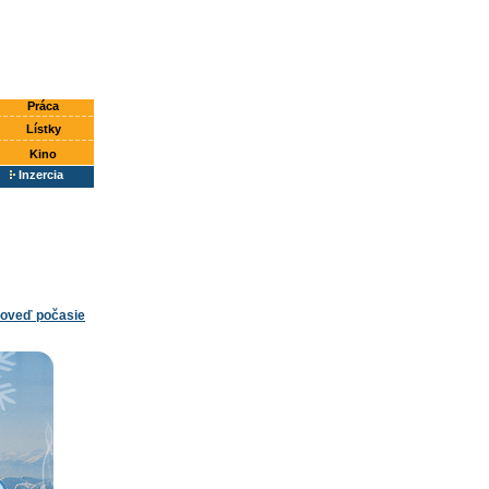
Práca
Lístky
Kino
Inzercia
oveď počasie