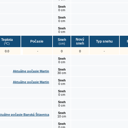
Sneh
0 cm
Sneh
0 cm
Sneh
0 cm
Nový
Teplota
Sneh
Počasie
Typ snehu
sneh
(ºC)
(cm)
0.0
-
0
0
-
Sneh
0 cm
Sneh
Aktuálne počasie Martin
30 cm
Sneh
Aktuálne počasie Martin
0 cm
Sneh
0 cm
Sneh
0 cm
Sneh
tuálne počasie Banská Štiavnica
10 cm
Sneh
0 cm