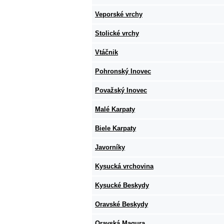
Veporské vrchy
Stolické vrchy
Vtáčnik
Pohronský Inovec
Považský Inovec
Malé Karpaty
Biele Karpaty
Javorníky
Kysucká vrchovina
Kysucké Beskydy
Oravské Beskydy
Oravská Magura