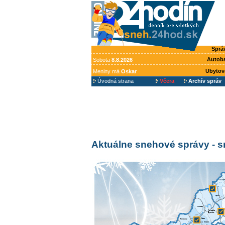
Sprá
Autob
Sobota
8.8.2026
Ubytov
Meniny má
Oskar
Úvodná strana
Včera
Archív správ
Aktuálne snehové správy - 