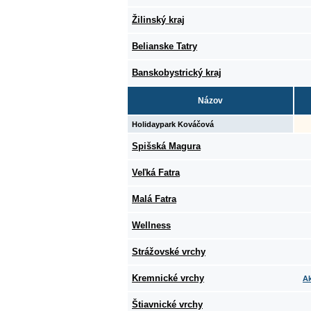
Žilinský kraj
Belianske Tatry
Banskobystrický kraj
Názov
Holidaypark Kováčová
Spišská Magura
Veľká Fatra
Malá Fatra
Wellness
Strážovské vrchy
Kremnické vrchy
Ak
Štiavnické vrchy